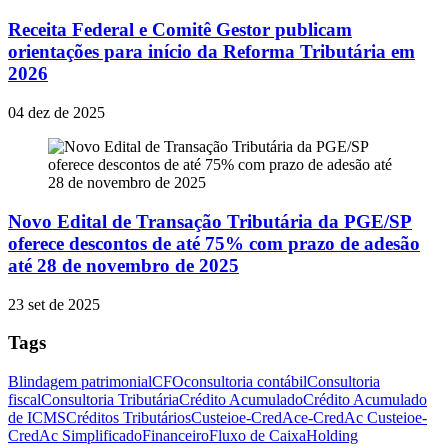
Receita Federal e Comitê Gestor publicam
orientações para início da Reforma Tributária em
2026
04 dez de 2025
Novo Edital de Transação Tributária da PGE/SP
oferece descontos de até 75% com prazo de adesão
até 28 de novembro de 2025
23 set de 2025
Tags
Blindagem patrimonial
CFO
consultoria contábil
Consultoria
fiscal
Consultoria Tributária
Crédito Acumulado
Crédito Acumulado
de ICMS
Créditos Tributários
Custeio
e-CredAc
e-CredAc Custeio
e-
CredAc Simplificado
Financeiro
Fluxo de Caixa
Holding