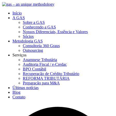
Início
A GAS
Sobre a GAS
Conhecendo a GAS
Nossos Diferenciais, Essência e Valores
Sócios
Metodologia GAS
Consultoria 360 Graus
Outsourcing
Serviços
Anamnese Tributária
Auditoria Fiscal / e-Credac
BPO Contábil
Recuperação de Crédito Tributário
REFORMA TRIBUTÁRIA
Preparação para M&A
Últimas notícias
Blog
Contato