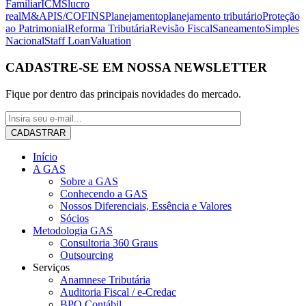
Familiar
ICMS
lucro
real
M&A
PIS/COFINS
Planejamento
planejamento tributário
Proteção
ao Patrimonial
Reforma Tributária
Revisão Fiscal
Saneamento
Simples
Nacional
Staff Loan
Valuation
CADASTRE-SE EM NOSSA NEWSLETTER
Fique por dentro das principais novidades do mercado.
Início
A GAS
Sobre a GAS
Conhecendo a GAS
Nossos Diferenciais, Essência e Valores
Sócios
Metodologia GAS
Consultoria 360 Graus
Outsourcing
Serviços
Anamnese Tributária
Auditoria Fiscal / e-Credac
BPO Contábil