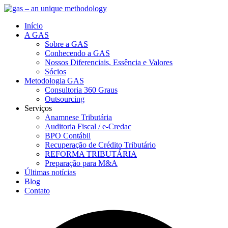
Início
A GAS
Sobre a GAS
Conhecendo a GAS
Nossos Diferenciais, Essência e Valores
Sócios
Metodologia GAS
Consultoria 360 Graus
Outsourcing
Serviços
Anamnese Tributária
Auditoria Fiscal / e-Credac
BPO Contábil
Recuperação de Crédito Tributário
REFORMA TRIBUTÁRIA
Preparação para M&A
Últimas notícias
Blog
Contato