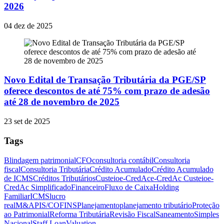
2026
04 dez de 2025
Novo Edital de Transação Tributária da PGE/SP
oferece descontos de até 75% com prazo de adesão
até 28 de novembro de 2025
23 set de 2025
Tags
Blindagem patrimonial
CFO
consultoria contábil
Consultoria
fiscal
Consultoria Tributária
Crédito Acumulado
Crédito Acumulado
de ICMS
Créditos Tributários
Custeio
e-CredAc
e-CredAc Custeio
e-
CredAc Simplificado
Financeiro
Fluxo de Caixa
Holding
Familiar
ICMS
lucro
real
M&A
PIS/COFINS
Planejamento
planejamento tributário
Proteção
ao Patrimonial
Reforma Tributária
Revisão Fiscal
Saneamento
Simples
Nacional
Staff Loan
Valuation