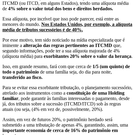
ITCMD (ou ITCD, em alguns Estados), tendo uma alíquota média
de
4% sobre o valor total dos bens e direitos herdados.
Essa alíquota, por incrível que isso pode parecer, está entre as
menores do mundo.
Nos Estados Unidos, por exemplo, a alíquota
média de tributos sucessórios é de 40%.
Por esse motivo, tem sido noticiado na mídia especializada que é
iminente a
alteração das regras pertinentes ao ITCMD
que,
segundo informações, pode ter a sua alíquota majorada de 4%
(alíquota média) para
exorbitantes 20% sobre o valor da herança
.
Isso, em grande resumo, fará com que cerca de
1/5 (um quinto) de
todo o patrimônio
de uma família seja, do dia para noite,
transferido ao fisco.
Para se evitar essa exorbitante tributação, o planejamento sucessório,
atrelado aos instrumentos como a
constituição de uma Holding
familiar
, pode garantir às famílias interessadas o pagamento, desde
já, dos tributos sobre a sucessão (ITCMD/ITCD) sob às regras
atuais (ou seja, (4% em vez de, possivelmente, 20%).
Assim, em vez de futuros 20%, o patrimônio herdado será
submetido a uma tributação de apenas 4%, garantindo, assim, uma
importante economia de cerca de 16% do patrimônio em