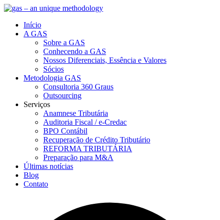
Início
A GAS
Sobre a GAS
Conhecendo a GAS
Nossos Diferenciais, Essência e Valores
Sócios
Metodologia GAS
Consultoria 360 Graus
Outsourcing
Serviços
Anamnese Tributária
Auditoria Fiscal / e-Credac
BPO Contábil
Recuperação de Crédito Tributário
REFORMA TRIBUTÁRIA
Preparação para M&A
Últimas notícias
Blog
Contato