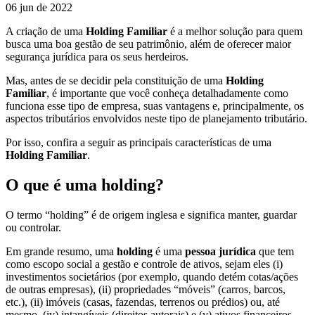
06 jun de 2022
A criação de uma
Holding Familiar
é a melhor solução para quem
busca uma boa gestão de seu patrimônio, além de oferecer maior
segurança jurídica para os seus herdeiros.
Mas, antes de se decidir pela constituição de uma
Holding
Familiar
, é importante que você conheça detalhadamente como
funciona esse tipo de empresa, suas vantagens e, principalmente, os
aspectos tributários envolvidos neste tipo de planejamento tributário.
Por isso, confira a seguir as principais características de uma
Holding Familiar
.
O que é uma holding?
O termo “holding” é de origem inglesa e significa manter, guardar
ou controlar.
Em grande resumo, uma
holding
é uma
pessoa jurídica
que tem
como escopo social a gestão e controle de ativos, sejam eles (i)
investimentos societários (por exemplo, quando detém cotas/ações
de outras empresas), (ii) propriedades “móveis” (carros, barcos,
etc.), (ii) imóveis (casas, fazendas, terrenos ou prédios) ou, até
mesmo, (iv) intangíveis (direitos autorais) e (v) ativos financeiros