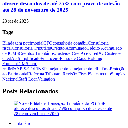
oferece descontos de até 75% com prazo de adesão
até 28 de novembro de 2025
23 set de 2025
Tags
Blindagem patrimonial
CFO
consultoria contábil
Consultoria
fiscal
Consultoria Tributária
Crédito Acumulado
Crédito Acumulado
de ICMS
Créditos Tributários
Custeio
e-CredAc
e-CredAc Custeio
e-
CredAc Simplificado
Financeiro
Fluxo de Caixa
Holding
Familiar
ICMS
lucro
real
M&A
PIS/COFINS
Planejamento
planejamento tributário
Proteção
ao Patrimonial
Reforma Tributária
Revisão Fiscal
Saneamento
Simples
Nacional
Staff Loan
Valuation
Posts Relacionados
Tributário