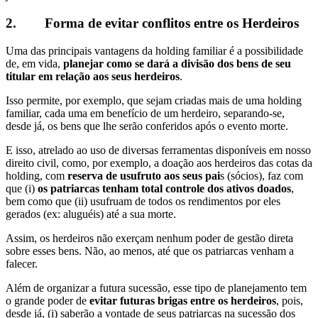
2.
Forma de evitar conflitos entre os Herdeiros
Uma das principais vantagens da holding familiar é a possibilidade
de, em vida,
planejar como se dará a divisão dos bens de seu
titular em relação aos seus herdeiros
.
Isso permite, por exemplo, que sejam criadas mais de uma holding
familiar, cada uma em benefício de um herdeiro, separando-se,
desde já, os bens que lhe serão conferidos após o evento morte.
E isso, atrelado ao uso de diversas ferramentas disponíveis em nosso
direito civil, como, por exemplo, a doação aos herdeiros das cotas da
holding, com
reserva de usufruto aos seus pai
s (sócios), faz com
que (i)
os patriarcas tenham total controle dos ativos doados
,
bem como que (ii) usufruam de todos os rendimentos por eles
gerados (ex: aluguéis) até a sua morte.
Assim, os herdeiros não exerçam nenhum poder de gestão direta
sobre esses bens. Não, ao menos, até que os patriarcas venham a
falecer.
Além de organizar a futura sucessão, esse tipo de planejamento tem
o grande poder de
evitar futuras brigas entre os herdeiros
, pois,
desde já, (i) saberão a vontade de seus patriarcas na sucessão dos