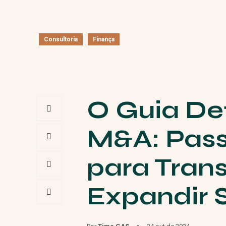
Consultoria
Finança
O Guia Def
M&A: Pass
para Tran
Expandir 