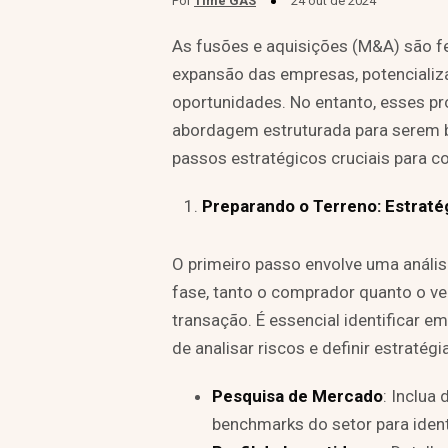
Por
Time GAS
24 out de 2024
As fusões e aquisições (M&A) são f
expansão das empresas, potencializ
oportunidades. No entanto, esses 
abordagem estruturada para serem 
passos estratégicos cruciais para 
Preparando o Terreno: Estraté
O primeiro passo envolve uma análi
fase, tanto o comprador quanto o ven
transação. É essencial identificar e
de analisar riscos e definir estratég
Pesquisa de Mercado
: Inclua
benchmarks do setor para iden