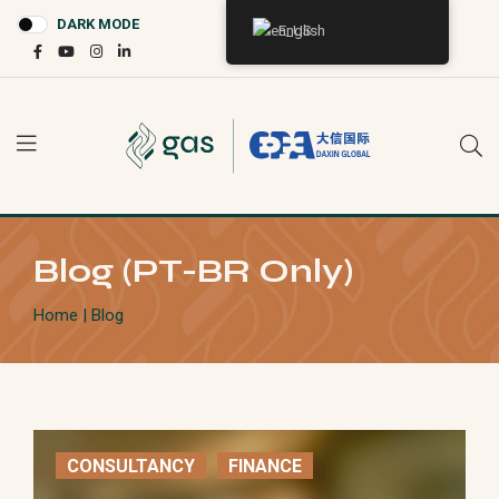
DARK MODE
English
Blog (PT-BR Only)
Home
| Blog
CONSULTANCY
FINANCE