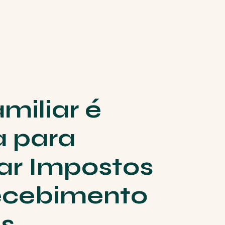
miliar é
a para
r Impostos
ecebimento
is