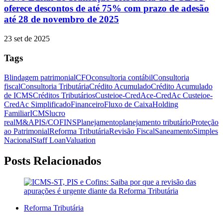
oferece descontos de até 75% com prazo de adesão
até 28 de novembro de 2025
23 set de 2025
Tags
Blindagem patrimonial
CFO
consultoria contábil
Consultoria
fiscal
Consultoria Tributária
Crédito Acumulado
Crédito Acumulado
de ICMS
Créditos Tributários
Custeio
e-CredAc
e-CredAc Custeio
e-
CredAc Simplificado
Financeiro
Fluxo de Caixa
Holding
Familiar
ICMS
lucro
real
M&A
PIS/COFINS
Planejamento
planejamento tributário
Proteção
ao Patrimonial
Reforma Tributária
Revisão Fiscal
Saneamento
Simples
Nacional
Staff Loan
Valuation
Posts Relacionados
Reforma Tributária