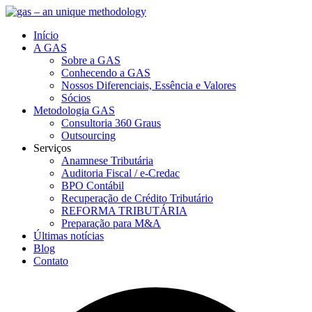
Início
A GAS
Sobre a GAS
Conhecendo a GAS
Nossos Diferenciais, Essência e Valores
Sócios
Metodologia GAS
Consultoria 360 Graus
Outsourcing
Serviços
Anamnese Tributária
Auditoria Fiscal / e-Credac
BPO Contábil
Recuperação de Crédito Tributário
REFORMA TRIBUTÁRIA
Preparação para M&A
Últimas notícias
Blog
Contato