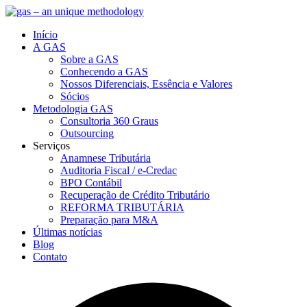
Início
A GAS
Sobre a GAS
Conhecendo a GAS
Nossos Diferenciais, Essência e Valores
Sócios
Metodologia GAS
Consultoria 360 Graus
Outsourcing
Serviços
Anamnese Tributária
Auditoria Fiscal / e-Credac
BPO Contábil
Recuperação de Crédito Tributário
REFORMA TRIBUTÁRIA
Preparação para M&A
Últimas notícias
Blog
Contato