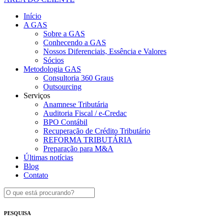
Início
A GAS
Sobre a GAS
Conhecendo a GAS
Nossos Diferenciais, Essência e Valores
Sócios
Metodologia GAS
Consultoria 360 Graus
Outsourcing
Serviços
Anamnese Tributária
Auditoria Fiscal / e-Credac
BPO Contábil
Recuperação de Crédito Tributário
REFORMA TRIBUTÁRIA
Preparação para M&A
Últimas notícias
Blog
Contato
PESQUISA