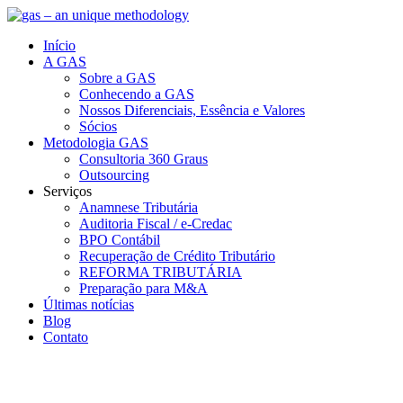
Início
A GAS
Sobre a GAS
Conhecendo a GAS
Nossos Diferenciais, Essência e Valores
Sócios
Metodologia GAS
Consultoria 360 Graus
Outsourcing
Serviços
Anamnese Tributária
Auditoria Fiscal / e-Credac
BPO Contábil
Recuperação de Crédito Tributário
REFORMA TRIBUTÁRIA
Preparação para M&A
Últimas notícias
Blog
Contato