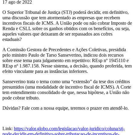
17 ago de 2022
O Superior Tribunal de Justiça (STJ) poderá decidir, em definitivo,
uma discussão que tem atormentado as empresas que recebem
incentivos fiscais de ICMS. A União pode ou não cobrar Imposto de
Renda e CSLL sobre os ganhos obtidos com os benefícios, ou seja,
aqueles valores que deixaram de ser repassados aos cofres
estaduais?
A Comissão Gestora de Precedentes e Ações Coletivas, presidida
pelo ministro Paulo de Tarso Sanseverino, indicou dois recursos
sobre esse tema para julgamento em repetitivo: REsp nº 1945110 e
REsp nº 1.987.158. Nesse sistema, a decisão, quando proferida, tem
efeito vinculante para as instâncias inferiores.
Sanseverino trata o tema como uma “extensão” da tese dos créditos
presumidos (uma modalidade de incentivo fiscal de ICMS). A Corte
tem entendimento consolidado de que, nessa hipótese, a União não
pode cobrar tributo.
Dúvidas? Fale com a nossa equipe, teremos o prazer em atendê-lo.
Link:
https://valor.globo.com/legislacao/valor-juridico/coluna/stj-
pode-decidir-em-definitivo-sobre-tributacao-de-incentivos-de-