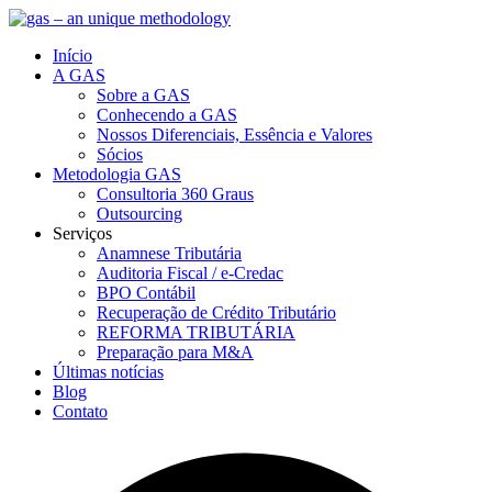
Início
A GAS
Sobre a GAS
Conhecendo a GAS
Nossos Diferenciais, Essência e Valores
Sócios
Metodologia GAS
Consultoria 360 Graus
Outsourcing
Serviços
Anamnese Tributária
Auditoria Fiscal / e-Credac
BPO Contábil
Recuperação de Crédito Tributário
REFORMA TRIBUTÁRIA
Preparação para M&A
Últimas notícias
Blog
Contato