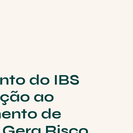
to do IBS
ição ao
ento de
 Gera Risco