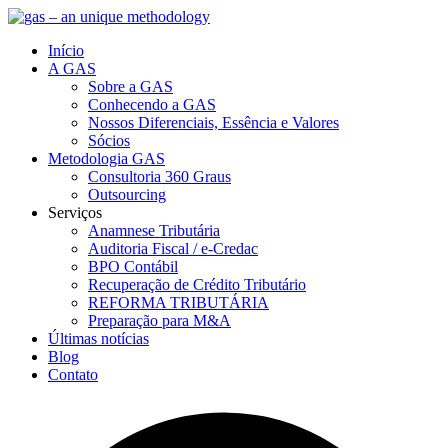
Início
A GAS
Sobre a GAS
Conhecendo a GAS
Nossos Diferenciais, Essência e Valores
Sócios
Metodologia GAS
Consultoria 360 Graus
Outsourcing
Serviços
Anamnese Tributária
Auditoria Fiscal / e-Credac
BPO Contábil
Recuperação de Crédito Tributário
REFORMA TRIBUTÁRIA
Preparação para M&A
Últimas notícias
Blog
Contato