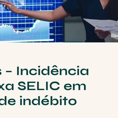
 – Incidência
axa SELIC em
de indébito