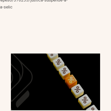
/depeso/376253/justica-suspende-a-
a-selic