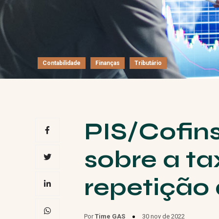
Contabilidade
Finanças
Tributário
PIS/Cofins
sobre a t
repetição 
Por
Time GAS
30 nov de 2022