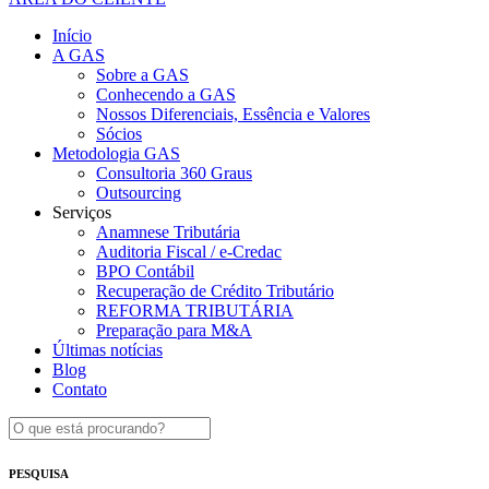
Início
A GAS
Sobre a GAS
Conhecendo a GAS
Nossos Diferenciais, Essência e Valores
Sócios
Metodologia GAS
Consultoria 360 Graus
Outsourcing
Serviços
Anamnese Tributária
Auditoria Fiscal / e-Credac
BPO Contábil
Recuperação de Crédito Tributário
REFORMA TRIBUTÁRIA
Preparação para M&A
Últimas notícias
Blog
Contato
PESQUISA