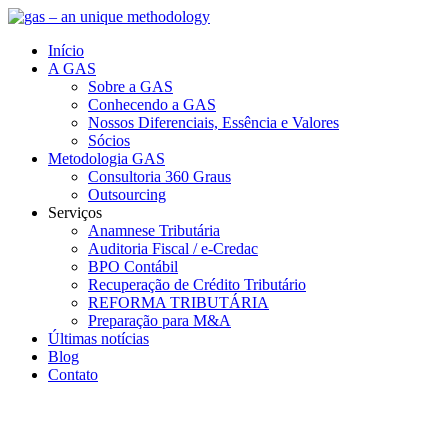
Início
A GAS
Sobre a GAS
Conhecendo a GAS
Nossos Diferenciais, Essência e Valores
Sócios
Metodologia GAS
Consultoria 360 Graus
Outsourcing
Serviços
Anamnese Tributária
Auditoria Fiscal / e-Credac
BPO Contábil
Recuperação de Crédito Tributário
REFORMA TRIBUTÁRIA
Preparação para M&A
Últimas notícias
Blog
Contato