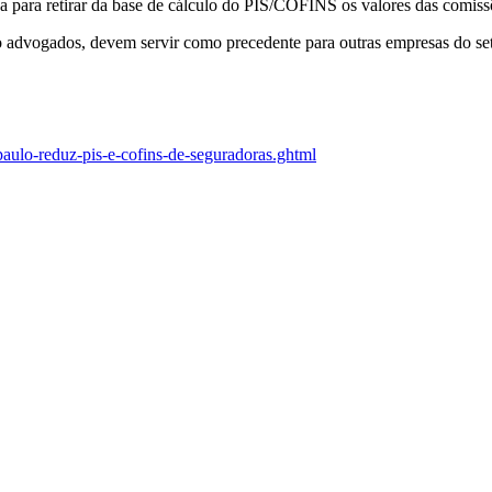
a para retirar da base de cálculo do PIS/COFINS os valores das comissõ
ndo advogados, devem servir como precedente para outras empresas do se
-paulo-reduz-pis-e-cofins-de-seguradoras.ghtml