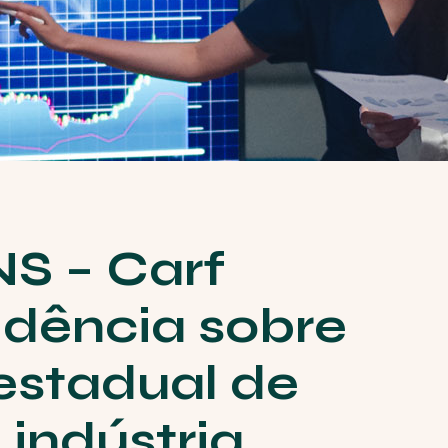
S – Carf
idência sobre
estadual de
indústria