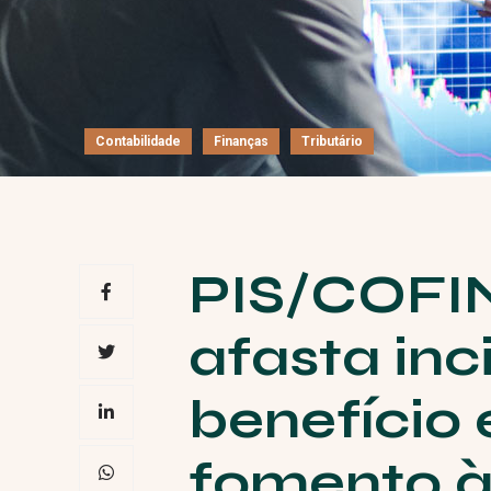
Contabilidade
Finanças
Tributário
PIS/COFIN
afasta inc
benefício 
fomento à 