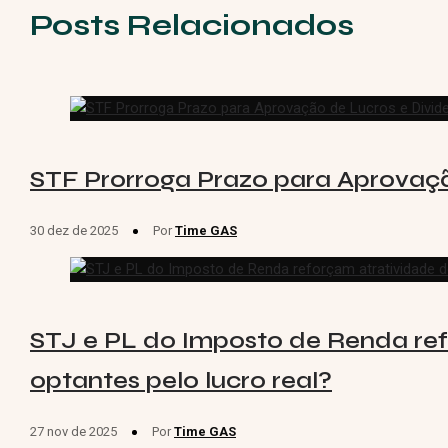
Posts Relacionados
STF Prorroga Prazo para Aprovaçã
30 dez de 2025
Por
Time GAS
STJ e PL do Imposto de Renda re
optantes pelo lucro real?
27 nov de 2025
Por
Time GAS