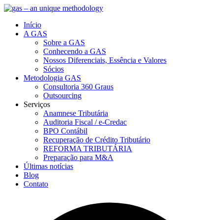
Início
A GAS
Sobre a GAS
Conhecendo a GAS
Nossos Diferenciais, Essência e Valores
Sócios
Metodologia GAS
Consultoria 360 Graus
Outsourcing
Serviços
Anamnese Tributária
Auditoria Fiscal / e-Credac
BPO Contábil
Recuperação de Crédito Tributário
REFORMA TRIBUTÁRIA
Preparação para M&A
Últimas notícias
Blog
Contato