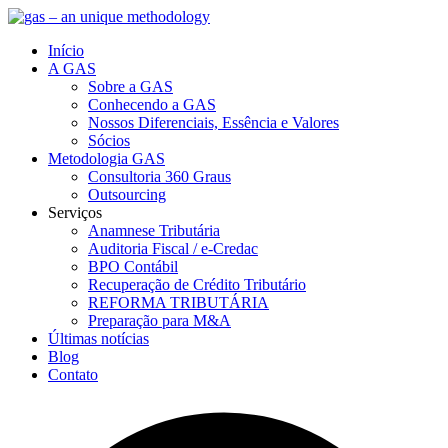
Início
A GAS
Sobre a GAS
Conhecendo a GAS
Nossos Diferenciais, Essência e Valores
Sócios
Metodologia GAS
Consultoria 360 Graus
Outsourcing
Serviços
Anamnese Tributária
Auditoria Fiscal / e-Credac
BPO Contábil
Recuperação de Crédito Tributário
REFORMA TRIBUTÁRIA
Preparação para M&A
Últimas notícias
Blog
Contato