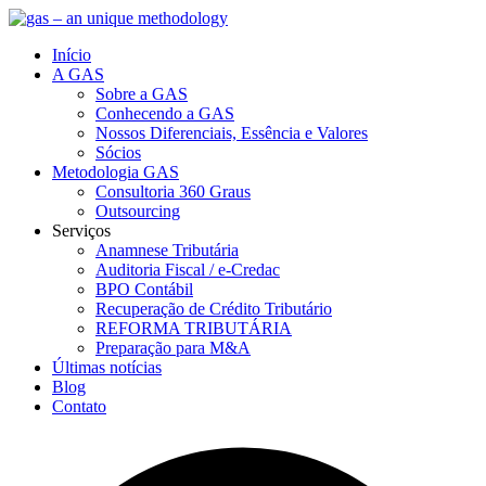
Início
A GAS
Sobre a GAS
Conhecendo a GAS
Nossos Diferenciais, Essência e Valores
Sócios
Metodologia GAS
Consultoria 360 Graus
Outsourcing
Serviços
Anamnese Tributária
Auditoria Fiscal / e-Credac
BPO Contábil
Recuperação de Crédito Tributário
REFORMA TRIBUTÁRIA
Preparação para M&A
Últimas notícias
Blog
Contato