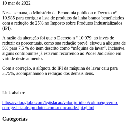
10 mar de 2022
Nesta semana, o Ministério da Economia publicou o Decreto nº
10.985 para corrigir a lista de produtos da linha branca beneficiados
com a redução de 25% no Imposto sobre Produtos Industrializados
(IPI).
A razão da alteração foi que o Decreto n ° 10.979, ao invés de
reduzir os porcentuais, como sua redação prevê, elevou a alíquota de
5% para 7,5 % do item descrito como “máquina de lavar”. Inclusive,
alguns contribuintes já estavam recorrendo ao Poder Judiciário em
virtude deste aumento.
Com a correção, a alíquota do IPI da máquina de lavar caiu para
3,75%, acompanhando a redução dos demais itens.
Link abaixo:
https://valor.globo.com/legislacao/valor-juridico/coluna/governo-
corrige-lista-de-produtos-com-reducao-de-ipi.ghtml
Categorias