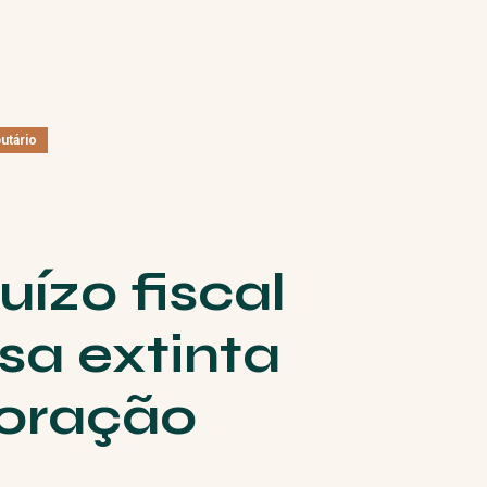
butário
uízo fiscal
a extinta
poração