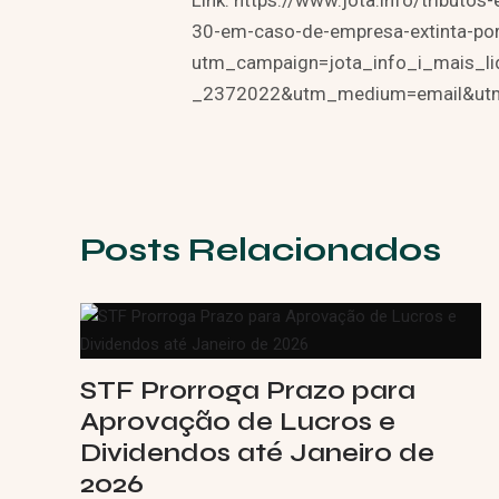
Link: https://www.jota.info/tributos
30-em-caso-de-empresa-extinta-po
utm_campaign=jota_info_i_mais_l
_2372022&utm_medium=email&utm
Posts Relacionados
STF Prorroga Prazo para
Aprovação de Lucros e
Dividendos até Janeiro de
2026