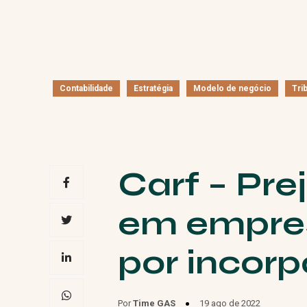
Contabilidade
Estratégia
Modelo de negócio
Tri
Carf – Prej
em empres
por incor
Por
Time GAS
19 ago de 2022