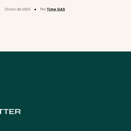
25 nov de 2025
Por
Time GAS
TTER