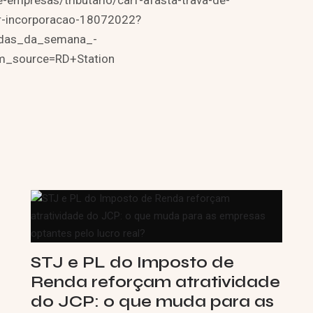
-e-empresas/tributario/carf-afasta-trava-de-
r-incorporacao-18072022?
idas_da_semana_-
_source=RD+Station
STJ e PL do Imposto de
Renda reforçam atratividade
do JCP: o que muda para as