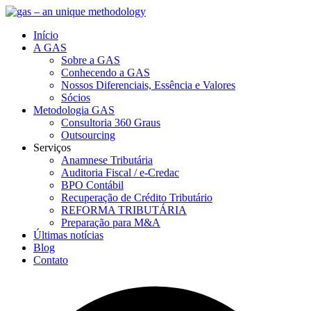
Início
A GAS
Sobre a GAS
Conhecendo a GAS
Nossos Diferenciais, Essência e Valores
Sócios
Metodologia GAS
Consultoria 360 Graus
Outsourcing
Serviços
Anamnese Tributária
Auditoria Fiscal / e-Credac
BPO Contábil
Recuperação de Crédito Tributário
REFORMA TRIBUTÁRIA
Preparação para M&A
Últimas notícias
Blog
Contato