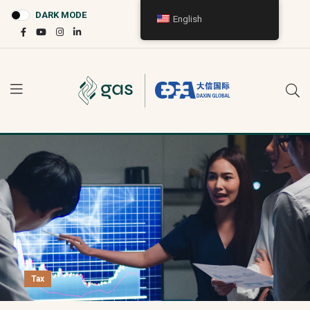
DARK MODE
English
Tax