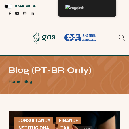
DARK MODE
English
Blog (PT-BR Only)
Home
| Blog
CONSULTANCY
FINANCE
INSTITUCIONAL
TAX