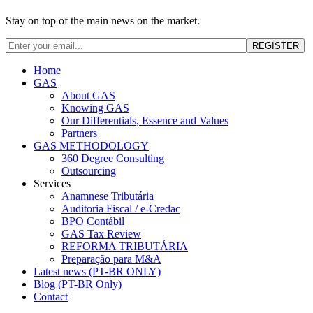
Stay on top of the main news on the market.
Home
GAS
About GAS
Knowing GAS
Our Differentials, Essence and Values
Partners
GAS METHODOLOGY
360 Degree Consulting
Outsourcing
Services
Anamnese Tributária
Auditoria Fiscal / e-Credac
BPO Contábil
GAS Tax Review
REFORMA TRIBUTÁRIA
Preparação para M&A
Latest news (PT-BR ONLY)
Blog (PT-BR Only)
Contact