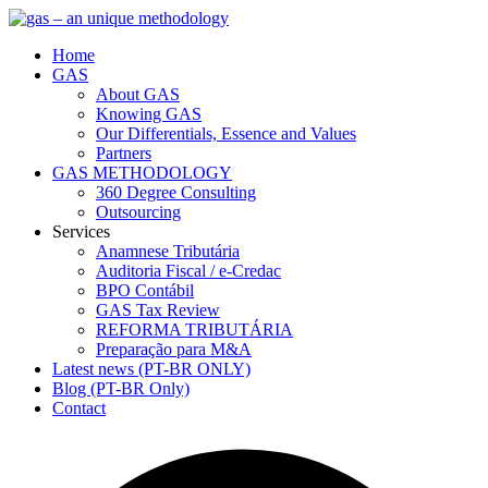
Home
GAS
About GAS
Knowing GAS
Our Differentials, Essence and Values
Partners
GAS METHODOLOGY
360 Degree Consulting
Outsourcing
Services
Anamnese Tributária
Auditoria Fiscal / e-Credac
BPO Contábil
GAS Tax Review
REFORMA TRIBUTÁRIA
Preparação para M&A
Latest news (PT-BR ONLY)
Blog (PT-BR Only)
Contact