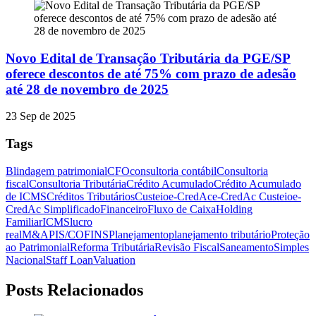
Novo Edital de Transação Tributária da PGE/SP
oferece descontos de até 75% com prazo de adesão
até 28 de novembro de 2025
23 Sep de 2025
Tags
Blindagem patrimonial
CFO
consultoria contábil
Consultoria
fiscal
Consultoria Tributária
Crédito Acumulado
Crédito Acumulado
de ICMS
Créditos Tributários
Custeio
e-CredAc
e-CredAc Custeio
e-
CredAc Simplificado
Financeiro
Fluxo de Caixa
Holding
Familiar
ICMS
lucro
real
M&A
PIS/COFINS
Planejamento
planejamento tributário
Proteção
ao Patrimonial
Reforma Tributária
Revisão Fiscal
Saneamento
Simples
Nacional
Staff Loan
Valuation
Posts Relacionados