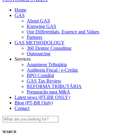
Home
GAS
About GAS
Knowing GAS
Our Differentials, Essence and Values
Partners
GAS METHODOLOGY
360 Degree Consulting
Outsourcing
Services
Anamnese Tributária
Auditoria Fiscal / e-Credac
BPO Contábil
GAS Tax Review
REFORMA TRIBUTÁRIA
Preparação para M&A
Latest news (PT-BR ONLY)
Blog (PT-BR Only)
Contact
SEARCH