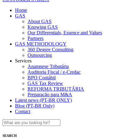
Home
GAS
About GAS
Knowing GAS
Our Differentials, Essence and Values
Partners
GAS METHODOLOGY
360 Degree Consulting
Outsourcing
Services
Anamnese Tributária
Auditoria Fiscal / e-Credac
BPO Contábil
GAS Tax Review
REFORMA TRIBUTÁRIA
Preparação para M&A
Latest news (PT-BR ONLY)
Blog (PT-BR Only)
Contact
SEARCH