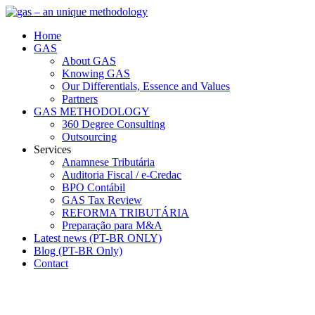
Home
GAS
About GAS
Knowing GAS
Our Differentials, Essence and Values
Partners
GAS METHODOLOGY
360 Degree Consulting
Outsourcing
Services
Anamnese Tributária
Auditoria Fiscal / e-Credac
BPO Contábil
GAS Tax Review
REFORMA TRIBUTÁRIA
Preparação para M&A
Latest news (PT-BR ONLY)
Blog (PT-BR Only)
Contact