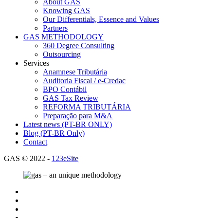
About GAS
Knowing GAS
Our Differentials, Essence and Values
Partners
GAS METHODOLOGY
360 Degree Consulting
Outsourcing
Services
Anamnese Tributária
Auditoria Fiscal / e-Credac
BPO Contábil
GAS Tax Review
REFORMA TRIBUTÁRIA
Preparação para M&A
Latest news (PT-BR ONLY)
Blog (PT-BR Only)
Contact
GAS © 2022 -
123eSite