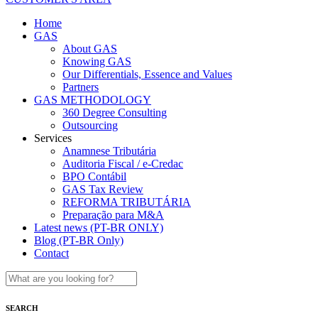
Home
GAS
About GAS
Knowing GAS
Our Differentials, Essence and Values
Partners
GAS METHODOLOGY
360 Degree Consulting
Outsourcing
Services
Anamnese Tributária
Auditoria Fiscal / e-Credac
BPO Contábil
GAS Tax Review
REFORMA TRIBUTÁRIA
Preparação para M&A
Latest news (PT-BR ONLY)
Blog (PT-BR Only)
Contact
SEARCH